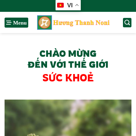
Bỏ
VI
qua
nội
dung
CHÀO MỪNG
ĐẾN VỚI THẾ GIỚI
SỨC KHOẺ